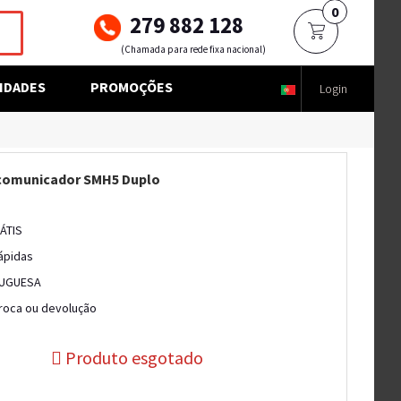
0
279 882 128
(Chamada para rede fixa nacional)
IDADES
PROMOÇÕES
Login
comunicador SMH5 Duplo
ÁTIS
ápidas
UGUESA
troca ou devolução
Produto esgotado