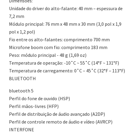
Dimensões:
Unidade do driver do alto-falante: 40 mm – espessura de
7,2 mm
Módulo principal: 76 mm x 48 mm x 30 mm (3,0 pol x 1,9
pol x 1,2 pol)
Fio entre os alto-falantes: comprimento 700 mm
Microfone boom com fio: comprimento 183 mm
Peso: módulo principal - 48 g (1,69 oz)
Temperatura de operação: -10˚C ~ 55˚C (14°F ~ 131°F)
Temperatura de carregamento: 0˚C – 45˚C (32°F – 113°F)
BLUETOOTH
bluetooth 5
Perfil do fone de ouvido (HSP)
Perfil mãos-livres (HFP)
Perfil de distribuição de áudio avançado (A2DP)
Perfil de controle remoto de áudio e vídeo (AVRCP)
INTERFONE