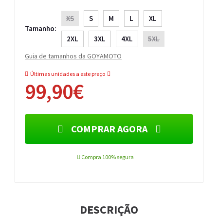
XS
S
M
L
XL
Tamanho:
2XL
3XL
4XL
5XL
Guia de tamanhos da GOYAMOTO
Últimas unidades a este preço
99,90€
COMPRAR AGORA
Compra 100% segura
DESCRIÇÃO