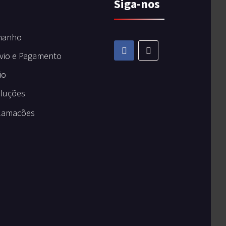
Siga-nos
manho
vio e Pagamento
io
oluções