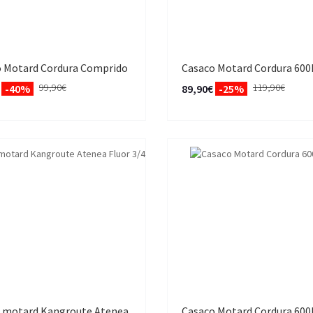
 Motard Cordura Comprido
Casaco Motard Cordura 600
99,90€
119,90€
-40%
89,90€
-25%
 motard Kangroute Atenea
Casaco Motard Cordura 600