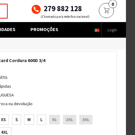
0
279 882 128
(Chamada para rede fixa nacional)
IDADES
PROMOÇÕES
Login
ard Cordura 600D 3/4
ÁTIS
ápidas
UGUESA
troca ou devolução
XS
S
M
L
XL
2XL
3XL
4XL