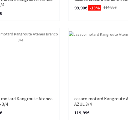
3/4
114,99€
99,90€
-13%
€
 motard Kangroute Atenea
casaco motard Kangroute 
 3/4
AZUL 3/4
€
119,99€