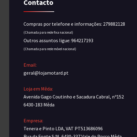
Contacto
Compras por telefone e informações: 279882128
(Chamada para rede fixa nacional)
Outros assuntos ligue: 964217193
(Chamada para rede móvel nacional)
Email:
geral@lojamotard.pt
Loja em Mêda:
Avenida Gago Coutinho e Sacadura Cabral, nº152
6430-183 Mêda
Empresa:
Tenera e Pinto LDA, VAT PT513686096
Rua da Fonte S/N, 6430-337 Vale do Porco Mêda