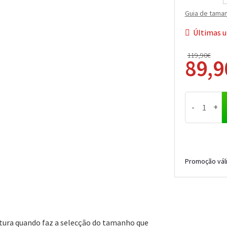
Guia de tama
Últimas u
119,90€
89,
-
+
Promoção váli
ntura quando faz a selecção do tamanho que