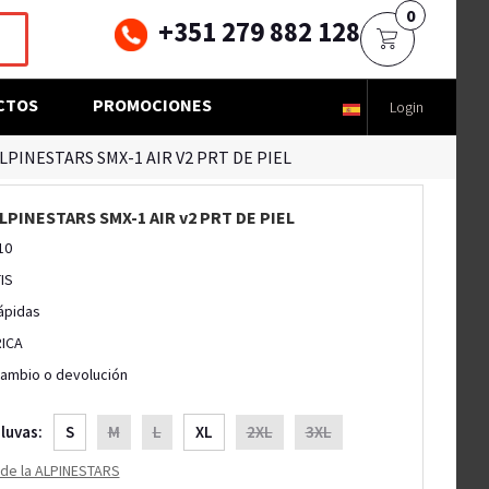
0
+351 279 882 128
CTOS
PROMOCIONES
Login
PINESTARS SMX-1 AIR V2 PRT DE PIEL
PINESTARS SMX-1 AIR v2 PRT DE PIEL
10
IS
ápidas
RICA
cambio o devolución
luvas:
S
M
L
XL
2XL
3XL
s de la ALPINESTARS