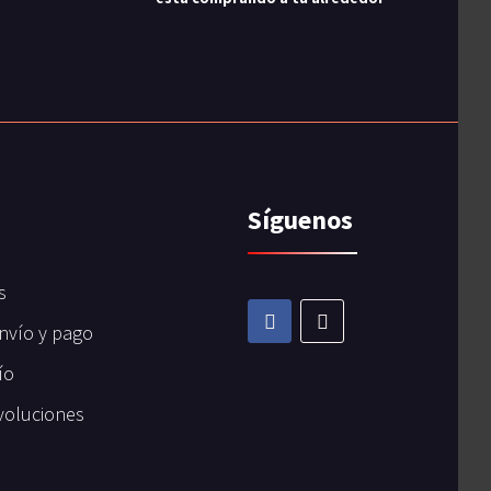
Síguenos
s
nvío y pago
ío
voluciones