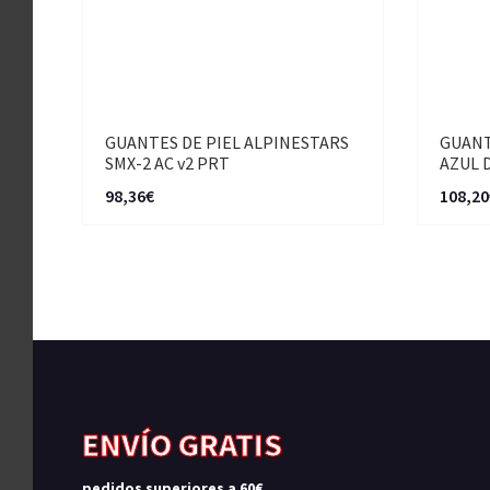
GUANTES DE PIEL ALPINESTARS
GUANT
SMX-2 AC v2 PRT
AZUL 
98,36€
108,20
ENVÍO GRATIS
pedidos superiores a 60€