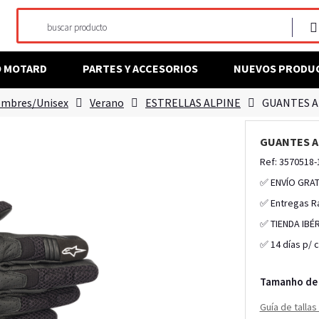
O MOTARD
PARTES Y ACCESORIOS
NUEVOS PRODU
mbres/Unisex
Verano
ESTRELLAS ALPINE
GUANTES AL
GUANTES AL
Ref: 3570518-
✅ ENVÍO GRAT
✅ Entregas R
✅ TIENDA IBÉ
✅ 14 días p/ 
Tamanho de 
Guía de talla