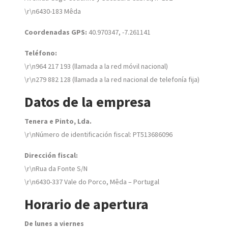
\r\n6430-183 Mêda
Coordenadas GPS:
40.970347, -7.261141
Teléfono:
\r\n964 217 193 (llamada a la red móvil nacional)
\r\n279 882 128 (llamada a la red nacional de telefonía fija)
Datos de la empresa
Tenera e Pinto, Lda.
\r\nNúmero de identificación fiscal: PT513686096
Dirección fiscal:
\r\nRua da Fonte S/N
\r\n6430-337 Vale do Porco, Mêda – Portugal
Horario de apertura
De lunes a viernes