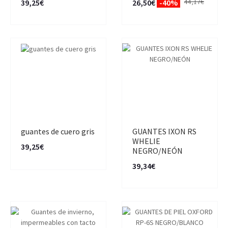
44,17€
39,25€
26,50€
-40%
guantes de cuero gris
GUANTES IXON RS
WHELIE
39,25€
NEGRO/NEÓN
39,34€