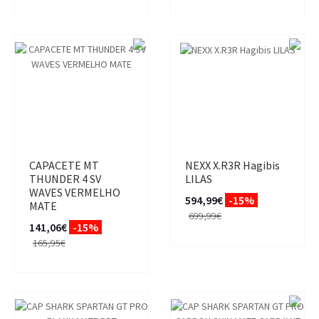
CAPACETE MT
NEXX X.R3R Hagibis
THUNDER 4 SV
LILAS
WAVES VERMELHO
594,99€
-15%
MATE
699,99€
141,06€
-15%
165,95€