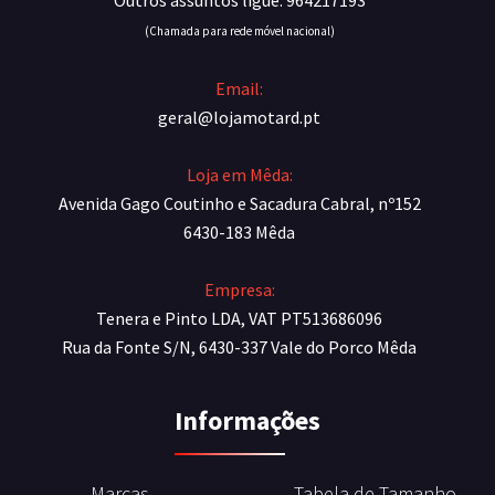
Outros assuntos ligue: 964217193
(Chamada para rede móvel nacional)
Email:
geral@lojamotard.pt
Loja em Mêda:
Avenida Gago Coutinho e Sacadura Cabral, nº152
6430-183 Mêda
Empresa:
Tenera e Pinto LDA, VAT PT513686096
Rua da Fonte S/N, 6430-337 Vale do Porco Mêda
Informações
Marcas
Tabela de Tamanho