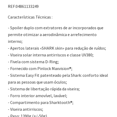
REF:04861133249
Características Técnicas :
- Spoiler duplo com extratores de ar incorporados que
permite otimizar a aerodinâmica e arrefecimento
interno;
- Apertos laterais «SHARK skin» para redução de ruídos;
- Viseira solar interna antirriscos e classe UV380;
- Fivela com sistema D-Ring;
- Fornecido com Pinlock Maxvision®;
- Sistema Easy Fit patenteado pela Shark: conforto ideal
para as pessoas que usam óculos;
- Sistema de libertação rápida da viseira;
- Forro interior amovível, lavável;
- Compartimento para Sharktooth®;
- Viseira antirriscos;
- Peso: 1390g (+/-50g).