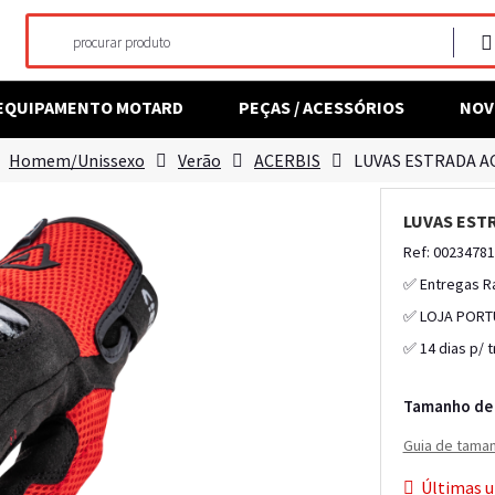
EQUIPAMENTO MOTARD
PEÇAS / ACESSÓRIOS
NOV
Homem/Unissexo
Verão
ACERBIS
LUVAS ESTRADA A
LUVAS EST
Ref: 0023478
✅ Entregas R
✅ LOJA PORT
✅ 14 dias p/ 
Tamanho de 
Guia de tama
Últimas u