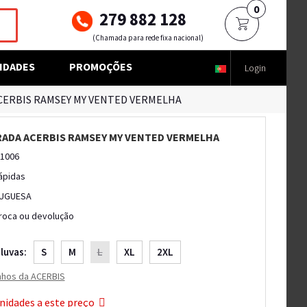
0
279 882 128
(Chamada para rede fixa nacional)
IDADES
PROMOÇÕES
Login
CERBIS RAMSEY MY VENTED VERMELHA
RADA ACERBIS RAMSEY MY VENTED VERMELHA
11006
ápidas
UGUESA
troca ou devolução
luvas:
S
M
L
XL
2XL
nhos da ACERBIS
nidades a este preço