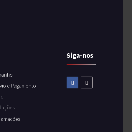
Siga-nos
manho
vio e Pagamento
io
oluções