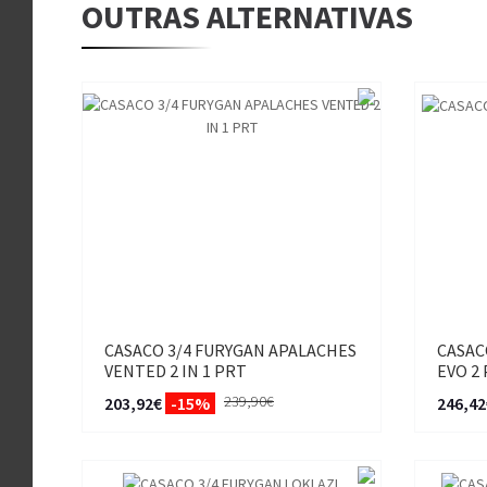
OUTRAS ALTERNATIVAS
CASACO 3/4 FURYGAN APALACHES
CASAC
VENTED 2 IN 1 PRT
EVO 2
239,90€
203,92€
-15%
246,42