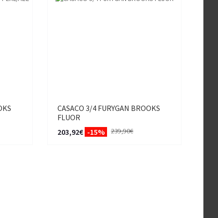
OKS
CASACO 3/4 FURYGAN BROOKS
FLUOR
239,90€
203,92€
-15%