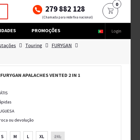
0
279 882 128
(Chamada para rede fixa nacional)
IDADES
PROMOÇÕES
Login
stações
Touring
FURYGAN
 FURYGAN APALACHES VENTED 2 IN 1
ÁTIS
ápidas
UGUESA
troca ou devolução
S
M
L
XL
2XL