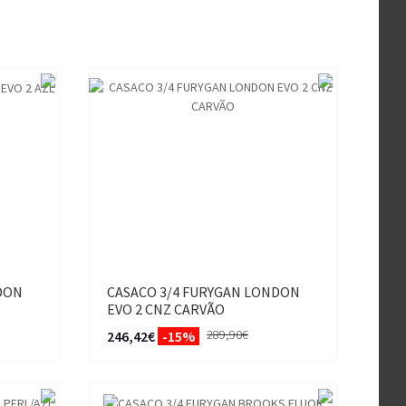
DON
CASACO 3/4 FURYGAN LONDON
EVO 2 CNZ CARVÃO
289,90€
246,42€
-15%