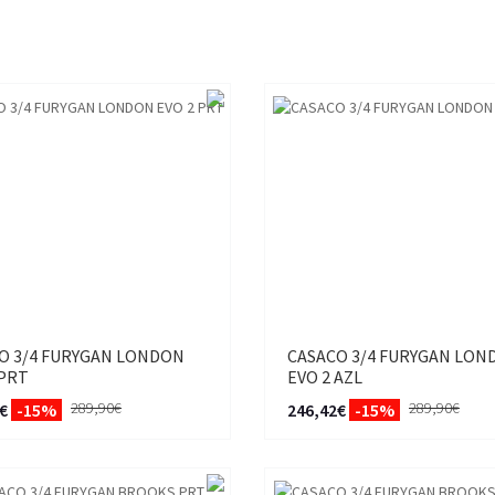
O 3/4 FURYGAN LONDON
CASACO 3/4 FURYGAN LON
 PRT
EVO 2 AZL
289,90€
289,90€
€
-15%
246,42€
-15%