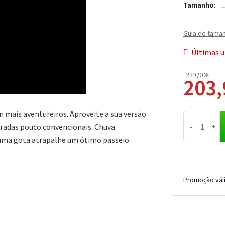
Tamanho:
Guia de tama
Últimas u
239,90€
203
n mais aventureiros. Aproveite a sua versão
-
+
tradas pouco convencionais. Chuva
huma gota atrapalhe um ótimo passeio.
Promoção váli