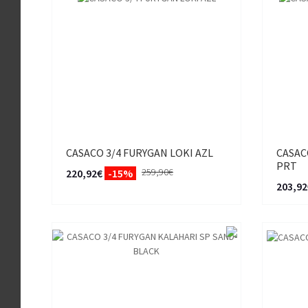
CASACO 3/4 FURYGAN LOKI AZL
CASAC
PRT
259,90€
220,92€
-15%
203,92