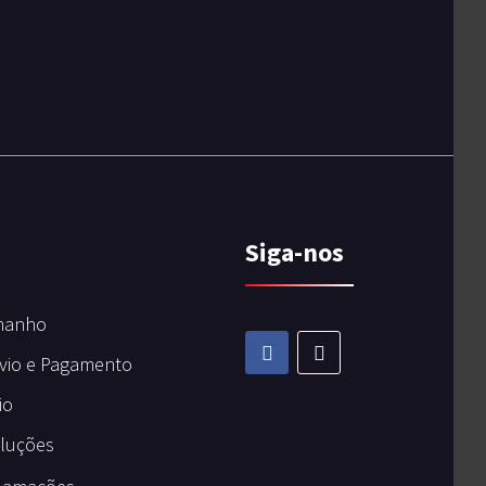
Siga-nos
manho
vio e Pagamento
io
oluções