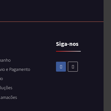
Siga-nos
manho
vio e Pagamento
io
oluções