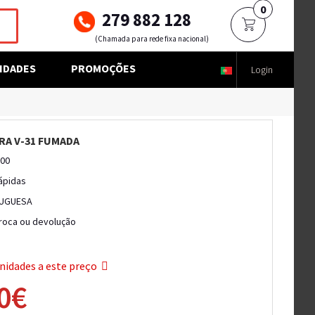
0
279 882 128
(Chamada para rede fixa nacional)
IDADES
PROMOÇÕES
Login
IRA V-31 FUMADA
600
ápidas
UGUESA
troca ou devolução
nidades a este preço
0€