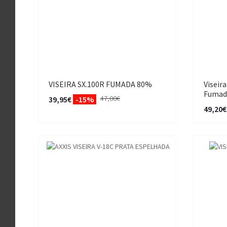
VISEIRA SX.100R FUMADA 80%
Viseir
Fumad
47,00€
39,95€
-15%
49,20€