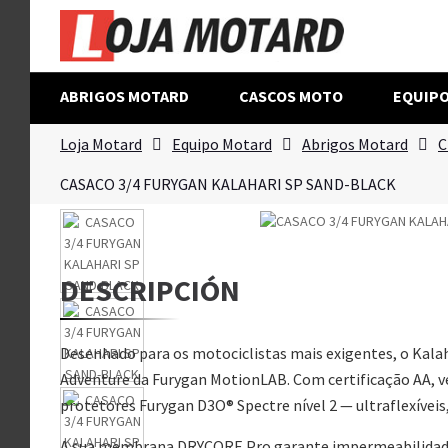
ABRIGOS MOTARD
CASCOS MOTO
EQUIP
Loja Motard
Equipo Motard
Abrigos Motard
C
CASACO 3/4 FURYGAN KALAHARI SP SAND-BLACK
DESCRIPCIÓN
Desenhado para os motociclistas mais exigentes, o Kala
Adventure da Furygan MotionLAB. Com certificação AA, v
protetores Furygan D3O® Spectre nível 2 — ultraflexíveis
A sua membrana DRYCORE Pro garante impermeabilidade 