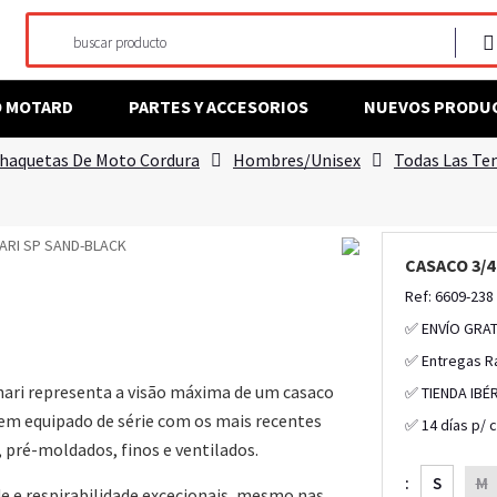
O MOTARD
PARTES Y ACCESORIOS
NUEVOS PRODU
haquetas De Moto Cordura
Hombres/Unisex
Todas Las T
CASACO 3/
Ref: 6609-238
✅ ENVÍO GRAT
✅ Entregas R
hari representa a visão máxima de um casaco
✅ TIENDA IBÉ
em equipado de série com os mais recentes
✅ 14 días p/ 
, pré-moldados, finos e ventilados.
:
S
M
e respirabilidade excecionais, mesmo nas