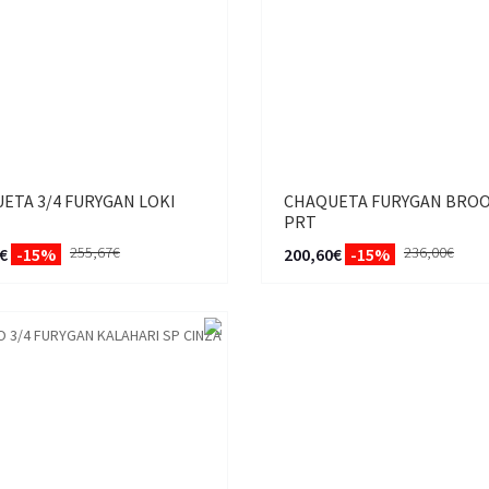
ETA 3/4 FURYGAN LOKI
CHAQUETA FURYGAN BROO
PRT
255,67€
236,00€
€
-15%
200,60€
-15%