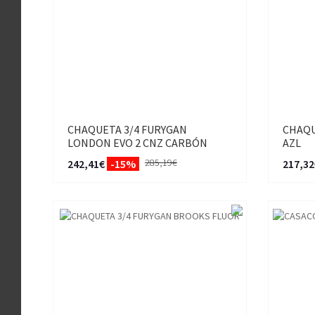
CHAQUETA 3/4 FURYGAN
CHAQU
LONDON EVO 2 CNZ CARBÓN
AZL
285,19€
242,41€
-15%
217,32