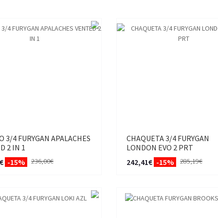
O 3/4 FURYGAN APALACHES
CHAQUETA 3/4 FURYGAN
 2 IN 1
LONDON EVO 2 PRT
236,00€
285,19€
€
-15%
242,41€
-15%