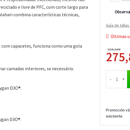
ciclado e livre de PFC, com corte largo para
Observa
alahari combina características técnicas,
Guía de talla
Últimas u
 com capacetes, funciona como uma gola
324,54€
275
nar camadas interiores, se necessário.
-
+
rygan D3O®.
Promoción vál
existente.
rygan D3O®.