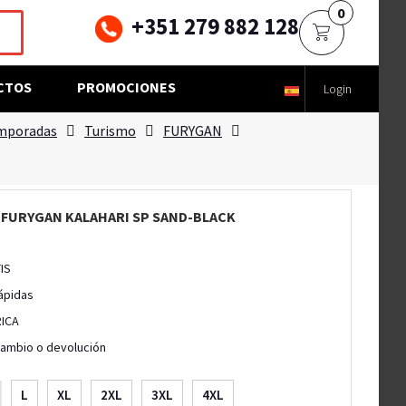
0
+351 279 882 128
CTOS
PROMOCIONES
Login
emporadas
Turismo
FURYGAN
4 FURYGAN KALAHARI SP SAND-BLACK
IS
ápidas
RICA
cambio o devolución
L
XL
2XL
3XL
4XL