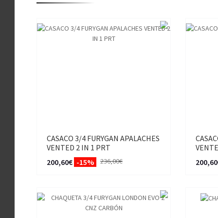
CASACO 3/4 FURYGAN APALACHES
CASAC
VENTED 2 IN 1 PRT
VENTED
236,00€
200,60€
-15%
200,60